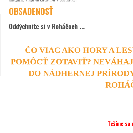
Navigácia:
Vitajte na Klementíne
»
Obsadenosť
OBSADENOSŤ
Oddýchnite si v Roháčoch ...
ČO VIAC AKO HORY A LES
POMÔCŤ ZOTAVIŤ? NEVÁHAJT
DO NÁDHERNEJ PRÍRODY
ROHÁ
Tešíme sa 