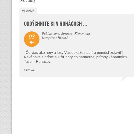
HLAVNÉ
ODDÝCHNITE SI V ROHÁČOCH ...
Publikované: Spravca_Klementina
08
Kategória: Hlavné
j�n
Čo viac ako hory a lesy Vás dokáže nabiť a pomôcť zotaviť?
Neváhajte a príďte si užiť hory do nádhernej prírody Západných
Tatier - Roháčov.
Viac
→